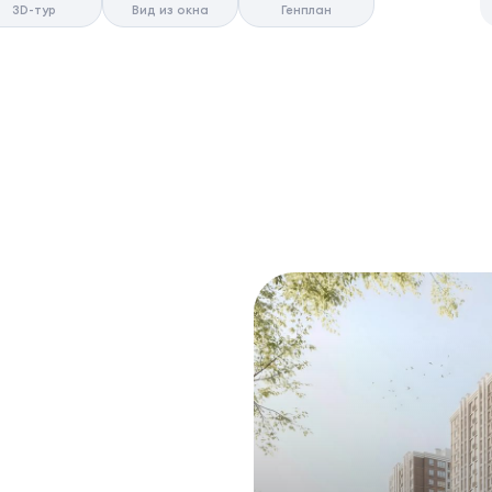
3D-тур
Вид из окна
Генплан