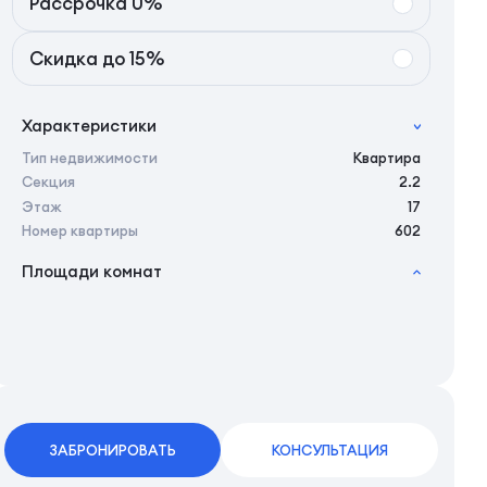
Рассрочка 0%
Скидка до 15%
Характеристики
Тип недвижимости
Квартира
Секция
2.2
Этаж
17
Номер квартиры
602
Площади комнат
2
Общая площадь
27.75 м
2
Жилая площадь
25.66 м
2
Площадь кухни
0.00 м
2
Площадь санузлов совместных
3,92 м
ЗАБРОНИРОВАТЬ
КОНСУЛЬТАЦИЯ