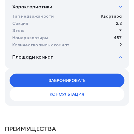
Характеристики
Тип недвижимости
Квартира
Секция
2.2
Этаж
7
Номер квартиры
457
Количество жилых комнат
2
Площади комнат
2
Общая площадь
45.57 м
2
Жилая площадь
43.14 м
2
ЗАБРОНИРОВАТЬ
Площадь кухни
0.00 м
2
Площадь санузлов совместных
4,86 м
КОНСУЛЬТАЦИЯ
2
Площадь комнат
15,85/13,86 м
ПРЕИМУЩЕСТВА