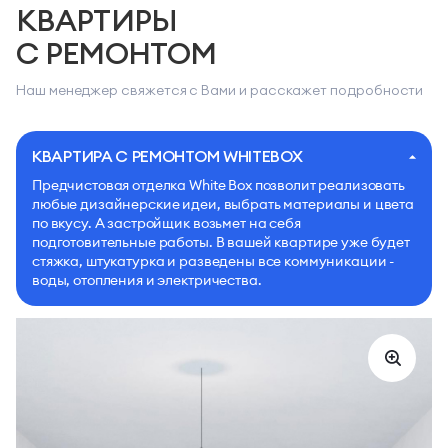
КВАРТИРЫ
С РЕМОНТОМ
Наш менеджер свяжется с Вами и расскажет подробности
КВАРТИРА С РЕМОНТОМ WHITEBOX
Предчистовая отделка White Box позволит реализовать
любые дизайнерские идеи, выбрать материалы и цвета
по вкусу. А застройщик возьмет на себя
подготовительные работы. В вашей квартире уже будет
стяжка, штукатурка и разведены все коммуникации -
воды, отопления и электричества.