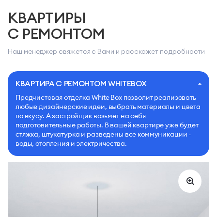
КВАРТИРЫ
С РЕМОНТОМ
Наш менеджер свяжется с Вами и расскажет подробности
КВАРТИРА С РЕМОНТОМ WHITEBOX
Предчистовая отделка White Box позволит реализовать
любые дизайнерские идеи, выбрать материалы и цвета
по вкусу. А застройщик возьмет на себя
подготовительные работы. В вашей квартире уже будет
стяжка, штукатурка и разведены все коммуникации -
воды, отопления и электричества.